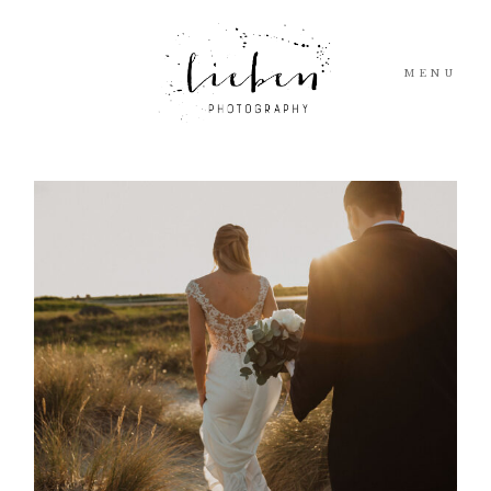
MENU
TJENESTER
BLOGG
INFO
STORIES
ELOPEMENTS
KONTAKT