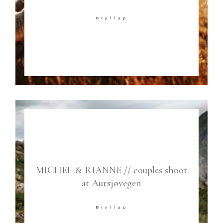
Bryllup
MICHEL & RIANNE // couples shoot
at Aursjøvegen
Bryllup