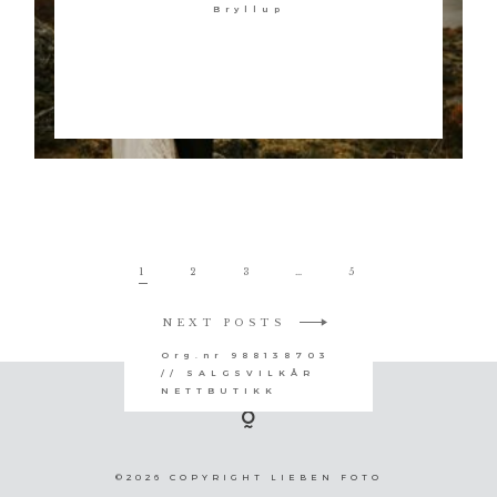
Bryllup
1
2
3
…
5
NEXT POSTS
Org.nr 988138703
// SALGSVILKÅR
NETTBUTIKK
©2026 COPYRIGHT LIEBEN FOTO