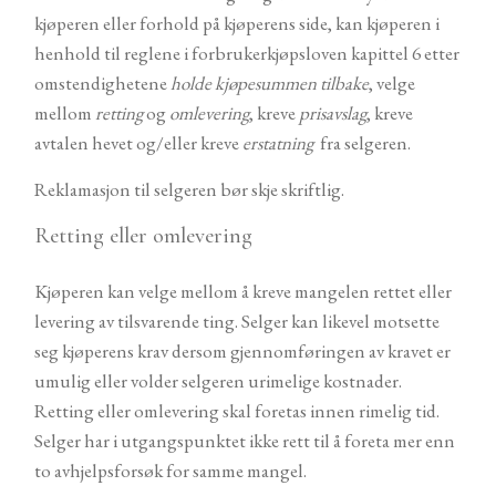
kjøperen eller forhold på kjøperens side, kan kjøperen i
henhold til reglene i forbrukerkjøpsloven kapittel 6 etter
omstendighetene
holde kjøpesummen tilbake
, velge
mellom
retting
og
omlevering
, kreve
prisavslag
, kreve
avtalen hevet og/eller kreve
erstatning
fra selgeren.
Reklamasjon til selgeren bør skje skriftlig.
Retting eller omlevering
Kjøperen kan velge mellom å kreve mangelen rettet eller
levering av tilsvarende ting. Selger kan likevel motsette
seg kjøperens krav dersom gjennomføringen av kravet er
umulig eller volder selgeren urimelige kostnader.
Retting eller omlevering skal foretas innen rimelig tid.
Selger har i utgangspunktet ikke rett til å foreta mer enn
to avhjelpsforsøk for samme mangel.