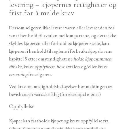
levering – kjøpernes rettigheter og
frist for å melde krav
Dersom selgeren ikke leverer varen eller leverer den for
sent i henhold til avtalen mellom partene, og dette ikke
skyldes kjøperen eller forhold på kjøperens side, kan
kjøperen i henhold til reglene i forbrukerkjøpslovens
kapittel 5 etter omstendighetene
holde kjøpesummen
tilbake
, kreve
oppfyl
lelse
,
heve
avtalen og/eller kreve
erstatning
fra selgeren.
Ved krav om misligholdsbeføyelser bør meldingen av
bevishensyn være skriftlig (for eksempel e-post).
Oppfyllelse
Kjøper kan fastholde kjøpet og kreve oppfyllelse fra
selger. Kjøper kan imidlertid ikke kreve oppfyllelse