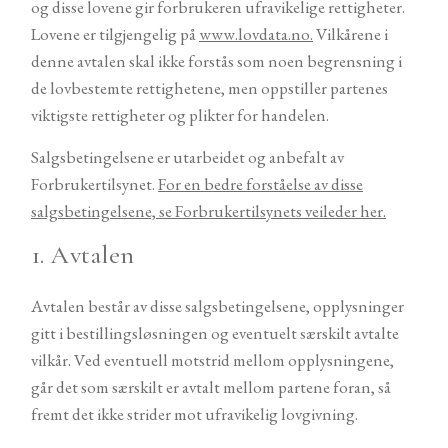
og disse lovene gir forbrukeren ufravikelige rettigheter.
SHOP
Lovene er tilgjengelig på
www.lovdata.no.
Vilkårene i
denne avtalen skal ikke forstås som noen begrensning i
de lovbestemte rettighetene, men oppstiller partenes
viktigste rettigheter og plikter for handelen.
Salgsbetingelsene er utarbeidet og anbefalt av
Forbrukertilsynet.
For en bedre forståelse av disse
©2026 COPYRIGHT LIEBEN
salgsbetingelsene, se Forbrukertilsynets veileder her.
FOTO
1. Avtalen
Avtalen består av disse salgsbetingelsene, opplysninger
gitt i bestillingsløsningen og eventuelt særskilt avtalte
vilkår. Ved eventuell motstrid mellom opplysningene,
går det som særskilt er avtalt mellom partene foran, så
fremt det ikke strider mot ufravikelig lovgivning.