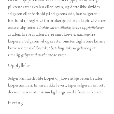
pliktene etter avtalen eller loven, og dette ikke skyldes
selgeren eller forhold på selgerens side, kan selgeren i
henhold til reglene i forbrukerkjøpsloven kapittel 9 etter
omstendighetene
holde
varen tilbake
, kreve
oppfyllelse
av
avtalen, kreve avtalen
hevet
samt kreve
erstatning
fra
kjøperen. Selgeren vil også etter omstendighetene kunne
kreve
renter ved forsinket betaling, inkassogebyr
og et
rimelig
gebyr ved uavhentede varer
.
Oppfyllelse
Selger kan fastholde kjøpet og kreve at kjøperen betaler
kjøpesummen. Er varen ikke levert, taper selgeren sin rett
dersom han venter urimelig lenge med å fremme kravet.
Heving