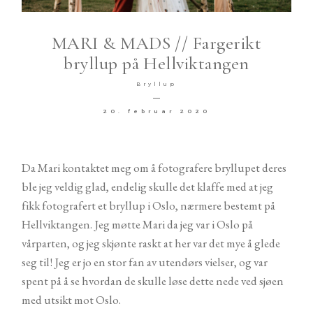
SHOP
MARI & MADS // Fargerikt
bryllup på Hellviktangen
Bryllup
20. februar 2020
©2026 COPYRIGHT LIEBEN
FOTO
Da Mari kontaktet meg om å fotografere bryllupet deres
ble jeg veldig glad, endelig skulle det klaffe med at jeg
fikk fotografert et bryllup i Oslo, nærmere bestemt på
Hellviktangen. Jeg møtte Mari da jeg var i Oslo på
vårparten, og jeg skjønte raskt at her var det mye å glede
seg til! Jeg er jo en stor fan av utendørs vielser, og var
spent på å se hvordan de skulle løse dette nede ved sjøen
med utsikt mot Oslo.